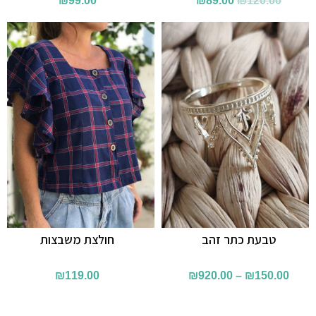
₪
99.00
₪
89.00
₪
120.00
המקורי
הנוכחי
היה:
הוא:
₪89.00.
₪120.00.
טבעת כתר זהב
חולצת משבצות
₪
119.00
₪
920.00
–
₪
150.00