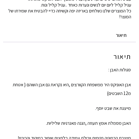
כתר
עגיל קליל ליום יום לנשים ונערות כאחד ..עגיל קליל ונוח.
כל המוצרים שלנו נשלחים באריזה יפה וקשיחה כדיי להבטיח את שמירתו של
אוניקס
המוצר!
תיאור
תיאור
סגולות האבן :
אבן האוניקס היר ממשפחת הקוורצים ,היא נקראת גם אבן השוהם { אטחת
מ12 השבטים}
מייצגת את שבט יוסף.
האבן מסמלת אומץ תעוזה ,הגנה מאנרגיות שליליות.
מייצרת הרמוניה פנימית ויכולת עמידה בלחצים,שיפור במיקוד והריכוז!