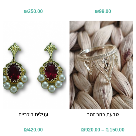
₪
250.00
₪
99.00
טבעת כתר זהב
עגילים בוכריים
₪
420.00
₪
920.00
–
₪
150.00