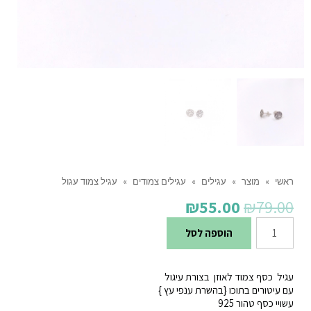
ראשי
»
מוצר
»
עגילים
»
עגילים צמודים
»
עגיל צמוד עגול
המחיר
המחיר
₪
55.00
₪
79.00
המקורי
הנוכחי
כמות
הוספה לסל
היה:
הוא:
של
₪55.00.
₪79.00.
עגיל
עגיל כסף צמוד לאוזן בצורת עיגול
צמוד
עם עיטורים בתוכו {בהשרת ענפי עץ }
עשויי כסף טהור 925
עגול