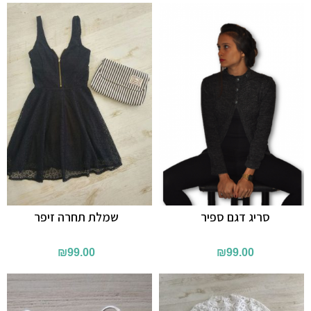
סריג דגם ספיר
שמלת תחרה זיפר
₪
99.00
₪
99.00