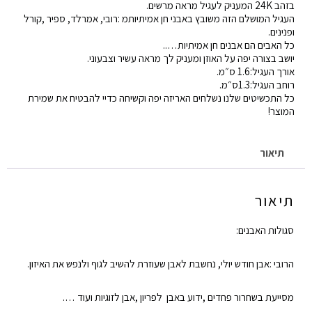
בזהב 24K המעניק לעגיל מראה מרשים.
העגיל המושלם הזה משובץ באבני חן אמיתיותמ :רובי, אמרלד, ספיר ,קורל
אמרל
ופנינים.
ספיר
כל האבים הם אבנים חן אמיתיות…..
יושב בצורה יפה על האוזן ומעניק לך מראה עשיר וצבעוני.
וקורל
אורך העגיל:1.6 ס״מ.
אמיתי
רוחב העגיל:1.3ס״מ.
כל התכשיטים שלנו נשלחים האריזה יפה וקשיחה כדיי להבטיח את שמירת
המוצר!
תיאור
תיאור
סגולות האבנים:
הרובי :אבן חודש יולי, נחשבת לאבן שעוזרת להשיב לגוף ולנפש את האיזון.
מסייעת בשחרור פחדים ,ידוע באבן לפריון ,אבן לזוגיות ועוד ….