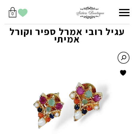
סל
תפריט
הווישליסט
יש
מוצרים
0
קניות
לך
בסל
שלי
עגיל רובי אמרל ספיר וקורל
אמיתי