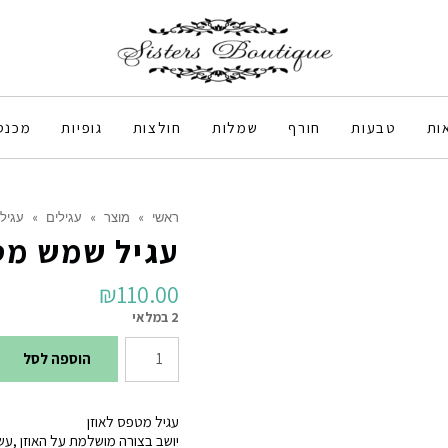
ות
טבעות
חורף
שמלות
חולצות
גופיות
מכנס
ראשי
»
מוצר
»
עגילים
»
עגיל
עגיל שמש מ
₪
110.00
2 במלאי
כמות
הוספה לסל
של
עגיל
עגיל מטפס לאוזן
שמש
יושב בצורה מושלמת על האוזן ,עשויי 