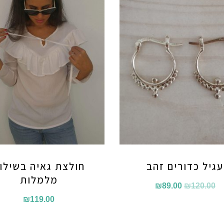
עגיל כדורים זהב
חולצת גאיה בשילו
מלמלות
המחיר
המחיר
₪
89.00
₪
120.00
₪
119.00
המקורי
הנוכחי
היה:
הוא: