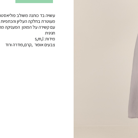
של
עשויה בד כותנה משולב פוליאסטר
שמלה
מעוטרת בחלקה העליון והכתפיות ב
כפרית
עם קשירה על המוטן המעניקה מרא
חגיגית
אפורה
מידות: s,m,l
צבעים אופור ‚קרם‚פודרה ורוד