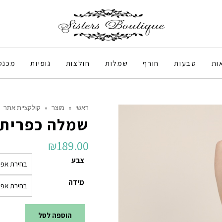
ות
טבעות
חורף
שמלות
חולצות
גופיות
מכנס
ראשי
»
מוצר
»
קולקציית אתר
שמלה כפרית 
₪
189.00
צבע
מידה
הוספה לסל
כמות