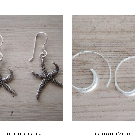
עגילי ספירלה
עגילי כוכב ים