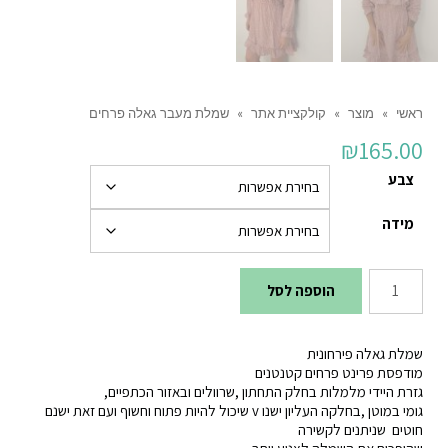
ראשי
»
מוצר
»
קולקציית אתר
»
שמלת מעבר גאלה פרחים
₪
165.00
צבע
מידה
כמות
הוספה לסל
של
שמלת
שמלת גאלה פירחונית
מעבר
מודפסת פרינט פרחים קטנטנים
גזרת היידי מלמלות בחלק התחתון ,שרוולים ובאזור הכתפיים,
גאלה
גומי במוטן ,בחלקה העליון ישנו v שיכול להיות פתוח וחשוף ועם זאת ישנם
פרחים
חוטים שניתנים לקשירה