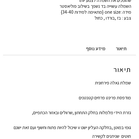
שהופכים את השמלה לצנוע יותר
השמלה עשוייה בד נשפך בשילוב פוליאסטר
מידה :one size {מתאימה למידות 34-40}
צבע : בז ,בורדו , כחול
תיאור
מידע נוסף
תיאור
שמלת גאלה פירחונית
מודפסת פרינט פרחים קטנטנים
גזרת היידי מלמלות בחלק התחתון ,שרוולים ובאזור הכתפיים,
גומי במוטן ,בחלקה העליון ישנו v שיכול להיות פתוח וחשוף ועם זאת ישנם
חוטים שניתנים לקשירה