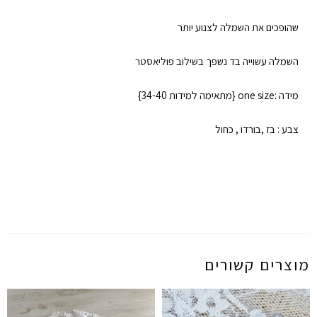
שהופכים את השמלה לצנוע יותר
השמלה עשוייה בד נשפך בשילוב פוליאסטר
מידה :one size {מתאימה למידות 34-40}
צבע : בז ,בורדו , כחול
מוצרים קשורים