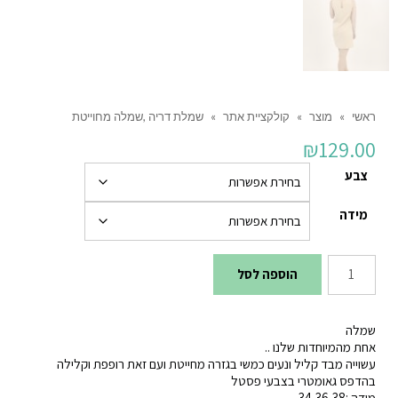
ראשי
»
מוצר
»
קולקציית אתר
»
שמלת דריה ,שמלה מחוייטת
₪
129.00
צבע
מידה
כמות
הוספה לסל
של
שמלת
שמלה
דריה
אחת מהמיוחדות שלנו ..
עשוייה מבד קליל ונעים כמשי בגזרה מחייטת ועם זאת רופפת וקלילה
,שמלה
בהדפס גאומטרי בצבעי פסטל
מחוייטת
מידה :34,36,38