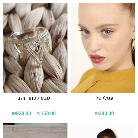
עגילי סל
טבעת כתר זהב
₪
920.00
–
₪
150.00
₪
240.00