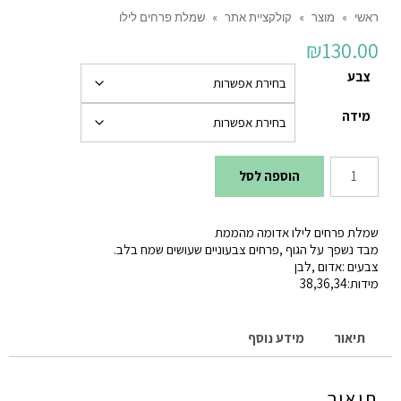
ראשי
»
מוצר
»
קולקציית אתר
»
שמלת פרחים לילו
₪
130.00
צבע
מידה
כמות
הוספה לסל
של
שמלת
שמלת פרחים לילו אדומה מהממת
פרחים
מבד נשפך על הגוף ‚פרחים צבעוניים שעושים שמח בלב.
צבעים :אדום ‚לבן
לילו
מידות:34‚36‚38
תיאור
מידע נוסף
תיאור