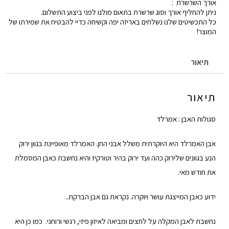
אורך השרשרת :
ניתן להחליף אורך וסוג שרשרת בתאום מולנו לפני ביצוע התשלום.
כל התכשיטים שלנו נשלחים באריזה יפה וקשיחה כדיי להבטיח את שמירתו של
המוצר!
תיאור
תיאור
סגולות האבן : אמרלד
אבן האמרלד היא היוקרתית משלל אבני החן. האמרלד מאופיינת בגוון ירוק
הנע בגוונים שלירוק כהה ועד ירוק בהיר וטורקיז והיא נחשבת כאבן המסמלת
את חודש מאי.
ידוע כאבן המייצגת עושר ויוקרה. נקראת גם אבן הברקת..
נחשבת לאבן המקלה על לחצים ומביאה לאיזון פיזי, רגשי ורוחני. כמו כן היא