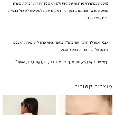
נתפסת כמטהרת אנרגיות שליליות ולפי האמונה ההודית הברקת משרה
שפע, שלווה, רווחה ומזל. בפן הפיזי האבן נחשבת למסייעת לטיפול בבעיות
ראייה, נשימה וגב.
אבני האמרלד הוזכרו עוד בתנ"ך בספר שמות פרק ל"ט כאחת האבנים
בחושן של הכהן הגדול בפסוק הבא:
"וַיְמַלְאוּ-בוֹ–אַרְבָּעָה, טוּרֵי אָבֶן: טוּר, אֹדֶם פִּטְדָה וּבָרֶקֶת–הַטּוּר, הָאֶחָד"
מוצרים קשורים