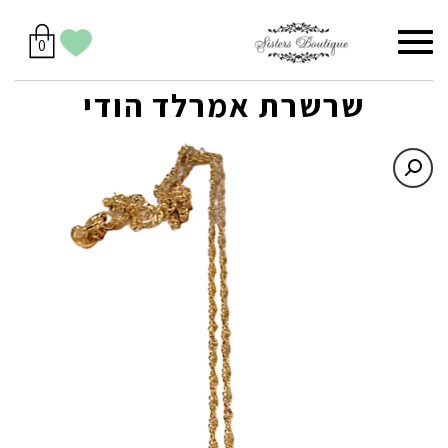
סל
תפריט
הווישליסט
יש
מוצרים
0
קניות
לך
בסל
שלי
שרשרת אמרלד הודי