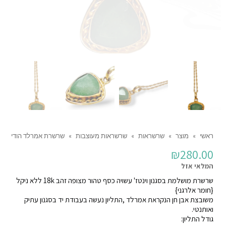
ראשי
»
מוצר
»
שרשראות
»
שרשראות מעוצבות
»
שרשרת אמרלד הודי
₪
280.00
המלאי אזל
שרשרת מושלמת בסגנון וינטז' עשויה כסף טהור מצופה זהב 18k ללא ניקל
{חומר אלרגני}
משובצת אבן חן הנקראת אמרלד ,התליון נעשה בעבודת יד בסגנון עתיק
ואותנטי.
גודל התליון: