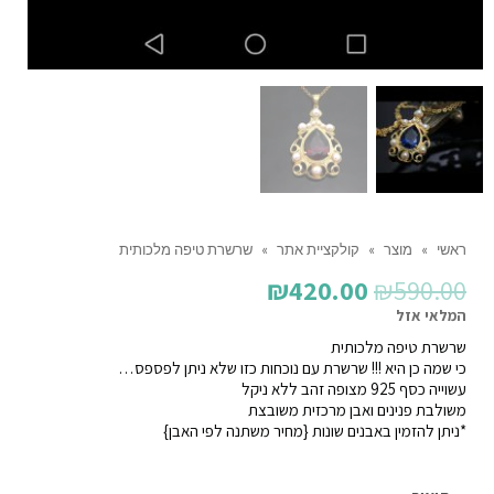
ראשי
»
מוצר
»
קולקציית אתר
»
שרשרת טיפה מלכותית
המחיר
המחיר
₪
420.00
₪
590.00
המקורי
הנוכחי
המלאי אזל
שרשרת טיפה מלכותית
היה:
הוא:
כי שמה כן היא !!! שרשרת עם נוכחות כזו שלא ניתן לפספס…
₪420.00.
₪590.00.
עשוייה כסף 925 מצופה זהב ללא ניקל
משולבת פנינים ואבן מרכזית משובצת
*ניתן להזמין באבנים שונות {מחיר משתנה לפי האבן}